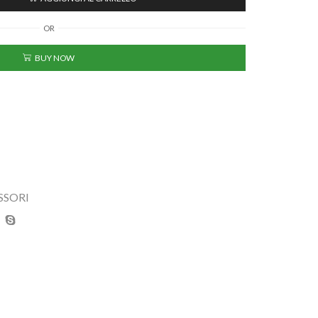
OR
BUY NOW
SSORI