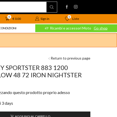
0
0
Liste
€
0.00
Sign in
 Moto
Go shop
Ricambi e accessori Moto
Go shop
CONDIZIONI
Return to previous page
Y SPORTSTER 883 1200
LOW 48 72 IRON NIGHTSTER
izzando questo prodotto proprio adesso
i 3 days
AGGIUNGI AL CARRELLO