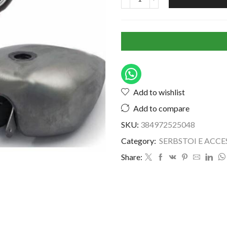
Add to wishlist
Add to compare
SKU:
384972525048
Category:
SERBSTOI E ACCE
Share: