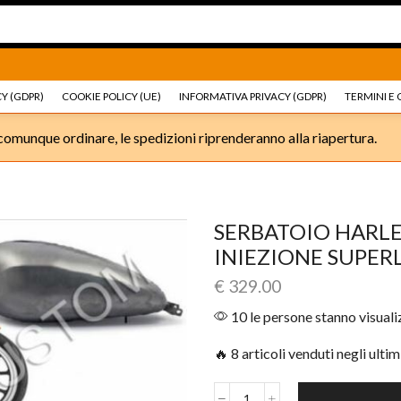
Ricambi e accessori Moto
Go shop
Ricambi e accessori
Y (GDPR)
COOKIE POLICY (UE)
INFORMATIVA PRIVACY (GDPR)
TERMINI E 
omunque ordinare, le spedizioni riprenderanno alla riapertura.
SERBATOIO HARLE
INIEZIONE SUPER
€
329.00
10 le persone stanno visual
🔥 8 articoli venduti negli ultim