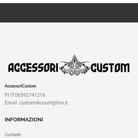
AccessoriCustom
P.I IT06592741216
Email: customdicount@live.it
INFORMAZIONI
Contatti