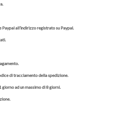
a.
 Paypal all’indirizzo registrato su Paypal.
ati.
 pagamento.
codice di tracciamento della spedizione.
 1 giorno ad un massimo di 8 giorni.
zione.