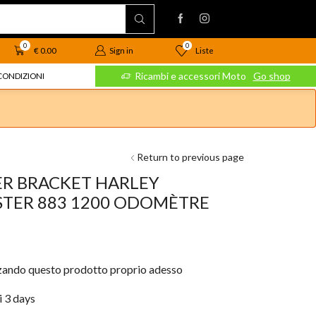
0
0
Liste
€
0.00
Sign in
 Moto
Go shop
Ricambi e accessori Moto
Go shop
CONDIZIONI
Return to previous page
ER BRACKET HARLEY
STER 883 1200 ODOMÈTRE
zzando questo prodotto proprio adesso
i 3 days