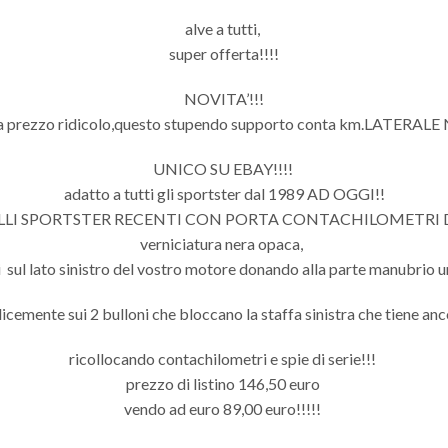
alve a tutti,
super offerta!!!!
NOVITA’!!!
a prezzo ridicolo,questo stupendo supporto conta km.LATERALE
UNICO SU EBAY!!!!
adatto a tutti gli sportster dal 1989 AD OGGI!!
LI SPORTSTER RECENTI CON PORTA CONTACHILOMETRI DI 
verniciatura nera opaca,
i sul lato sinistro del vostro motore donando alla parte manubrio un 
licemente sui 2 bulloni che bloccano la staffa sinistra che tiene ancor
ricollocando contachilometri e spie di serie!!!
prezzo di listino 146,50 euro
vendo ad euro 89,00 euro!!!!!