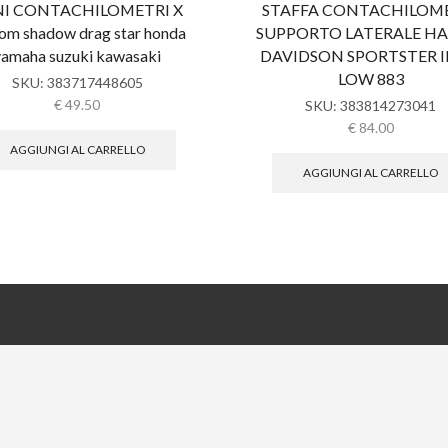
NI CONTACHILOMETRI X
STAFFA CONTACHILOM
om shadow drag star honda
SUPPORTO LATERALE HA
yamaha suzuki kawasaki
DAVIDSON SPORTSTER 
LOW 883
SKU:
383717448605
€
49.50
SKU:
383814273041
€
84.00
AGGIUNGI AL CARRELLO
AGGIUNGI AL CARRELLO