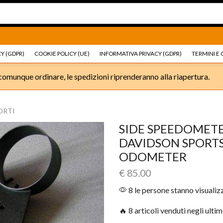
Ricambi e accessori Moto
Go shop
Ricambi e accessori
Y (GDPR)
COOKIE POLICY (UE)
INFORMATIVA PRIVACY (GDPR)
TERMINI E 
omunque ordinare, le spedizioni riprenderanno alla riapertura.
ORTI
SIDE SPEEDOMET
DAVIDSON SPORT
ODOMETER
€
85.00
8 le persone stanno visuali
🔥 8 articoli venduti negli ultim