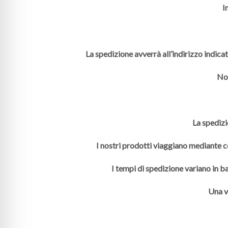
I
La spedizione avverrà all’indirizzo indica
Non
La spedizi
I nostri prodotti viaggiano mediante co
I tempi di spedizione variano in ba
Una v