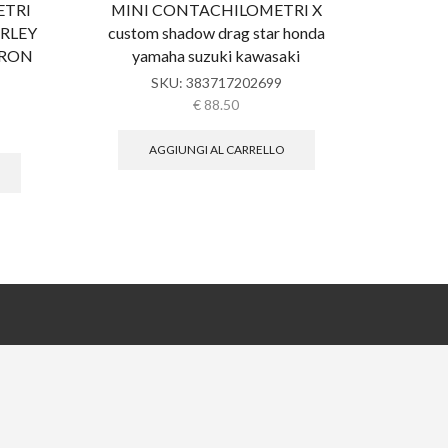
ETRI
MINI CONTACHILOMETRI X
S
RLEY
custom shadow drag star honda
CONTA
IRON
yamaha suzuki kawasaki
HARLEY
SKU:
383717202699
€
88.50
AGGIUNGI AL CARRELLO