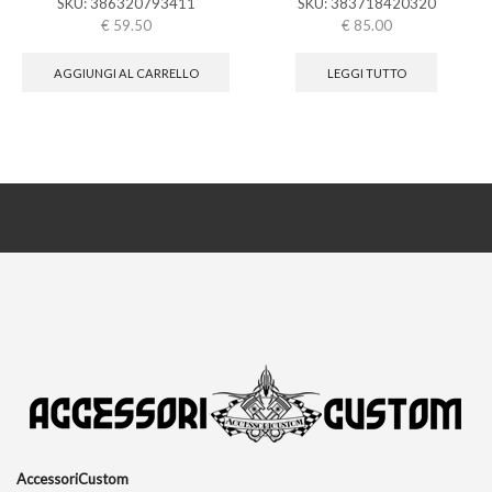
SKU:
386320793411
SKU:
383718420320
€
59.50
€
85.00
AGGIUNGI AL CARRELLO
LEGGI TUTTO
AccessoriCustom