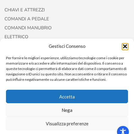
CHIAVI E ATTREZZI
COMANDI A PEDALE
COMANDI MANUBRIO
ELETTRICO
FORCELLE E AMMORTIZZATORI
Gestisci Consenso
Per fornire le migliori esperienze, utilizziamo tecnologie come i cookie per
memorizzare e/o accedere alle informazioni del dispositivo. Il consenso a
queste tecnologie ci permetterà di elaborare dati come il comportamento di
navigazione o ID unici su questo sito. Non acconsentire o ritirare il consenso
può influire negativamente su alcune caratteristiche e funzioni.
Accetta
Copyright © 2022
AccessoriCustom
Nega
Visualizza preferenze
0