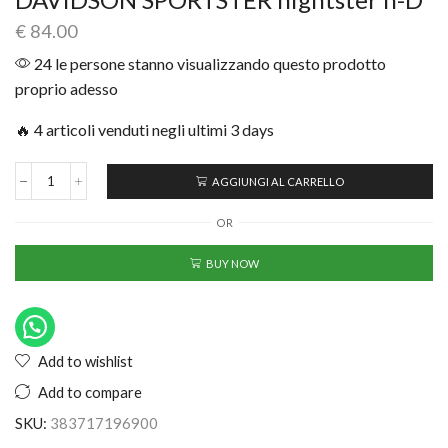
€
84.00
24 le persone stanno visualizzando questo prodotto
proprio adesso
🔥 4 articoli venduti negli ultimi 3 days
AGGIUNGI AL CARRELLO
OR
BUY NOW
Add to wishlist
Add to compare
SKU:
383717196900