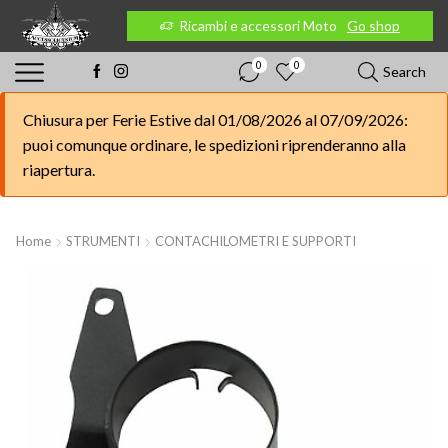
 Moto
Go shop
Ricambi e accessori Moto
Go shop
0
0
Search
Chiusura per Ferie Estive dal 01/08/2026 al 07/09/2026:
puoi comunque ordinare, le spedizioni riprenderanno alla
riapertura.
Home
STRUMENTI
CONTACHILOMETRI E SUPPORTI