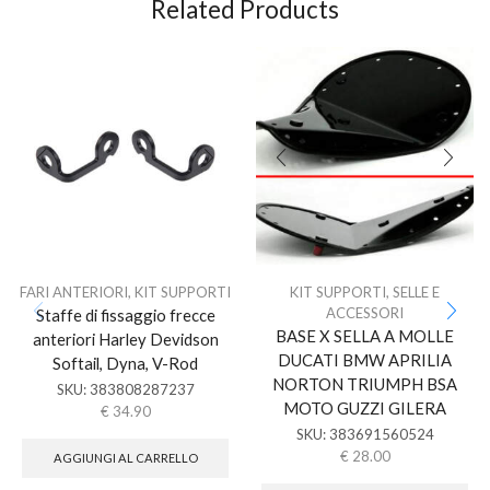
Related Products
FARI ANTERIORI
,
KIT SUPPORTI
KIT SUPPORTI
,
SELLE E
ACCESSORI
Staffe di fissaggio frecce
BASE X SELLA A MOLLE
anteriori Harley Devidson
DUCATI BMW APRILIA
Softail, Dyna, V-Rod
NORTON TRIUMPH BSA
SKU:
383808287237
MOTO GUZZI GILERA
€
34.90
SKU:
383691560524
€
28.00
AGGIUNGI AL CARRELLO