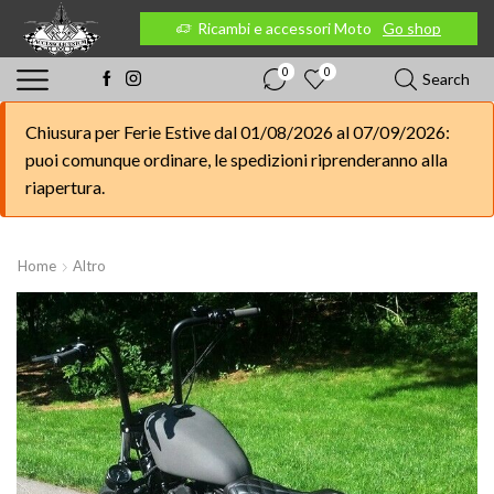
 Moto
Go shop
Ricambi e accessori Moto
Go shop
0
0
Search
Chiusura per Ferie Estive dal 01/08/2026 al 07/09/2026:
puoi comunque ordinare, le spedizioni riprenderanno alla
riapertura.
Home
Altro