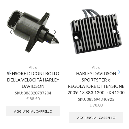
Altro
Altro
SENSORE DI CONTROLLO
HARLEY DAVIDSON
DELLA VELOCITÀ HARLEY
SPORTSTER xl
DAVIDSON
REGOLATORE DI TENSIONE
2009-13 883 1200 e XR1200
SKU:
386320787204
€
88.50
SKU:
383694340925
€
78.00
AGGIUNGI AL CARRELLO
AGGIUNGI AL CARRELLO