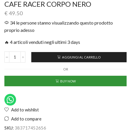
CAFE RACER CORPO NERO
€
49.50
34 le persone stanno visualizzando questo prodotto
proprio adesso
🔥 4 articoli venduti negli ultimi 3 days
AGGIUNGI AL CARRELLO
OR
BUY NOW
Add to wishlist
Add to compare
SKU:
383717452656