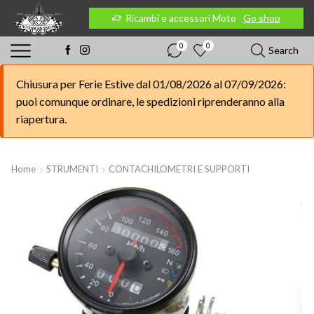
 Moto
Go shop
Ricambi e accessori Moto
Go shop
0
0
Search
Chiusura per Ferie Estive dal 01/08/2026 al 07/09/2026:
puoi comunque ordinare, le spedizioni riprenderanno alla
riapertura.
Home
STRUMENTI
CONTACHILOMETRI E SUPPORTI