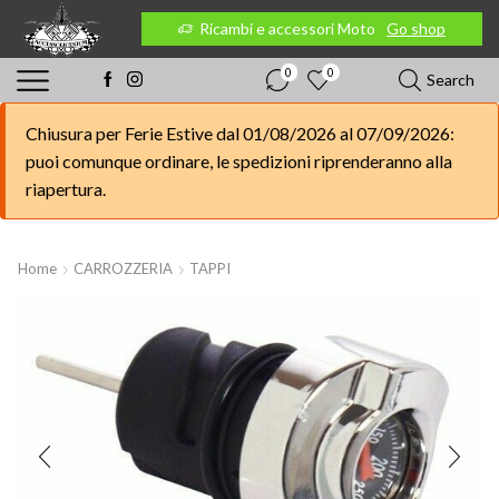
 Moto
Go shop
Ricambi e accessori Moto
Go shop
0
0
Search
Chiusura per Ferie Estive dal 01/08/2026 al 07/09/2026:
puoi comunque ordinare, le spedizioni riprenderanno alla
riapertura.
Home
CARROZZERIA
TAPPI