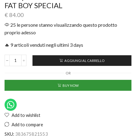
FAT BOY SPECIAL
€
84.00
25 le persone stanno visualizzando questo prodotto
proprio adesso
🔥 9 articoli venduti negli ultimi 3 days
AGGIUNGI AL CARRELLO
OR
BUY NOW
Add to wishlist
Add to compare
SKU:
383675821553