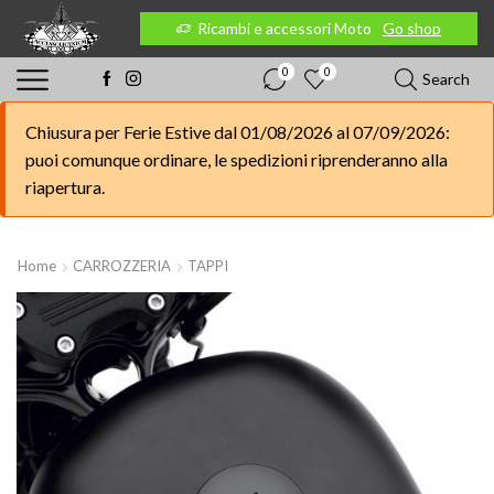
 Moto
Go shop
Ricambi e accessori Moto
Go shop
0
0
Search
Chiusura per Ferie Estive dal 01/08/2026 al 07/09/2026:
puoi comunque ordinare, le spedizioni riprenderanno alla
riapertura.
Home
CARROZZERIA
TAPPI