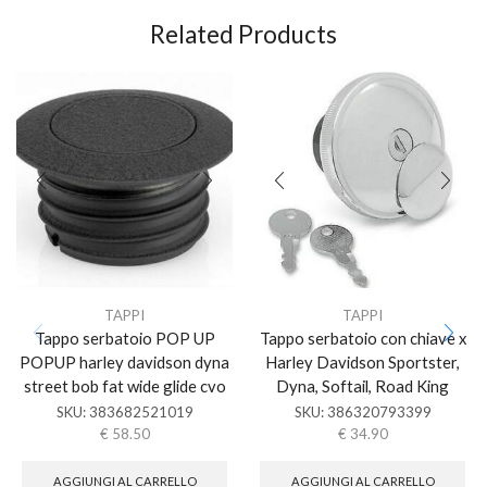
Related Products
TAPPI
TAPPI
Tappo serbatoio POP UP
Tappo serbatoio con chiave x
POPUP harley davidson dyna
Harley Davidson Sportster,
street bob fat wide glide cvo
Dyna, Softail, Road King
SKU:
383682521019
SKU:
386320793399
€
58.50
€
34.90
AGGIUNGI AL CARRELLO
AGGIUNGI AL CARRELLO