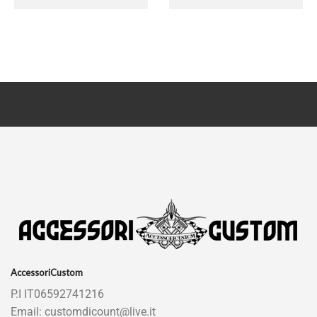
AccessoriCustom
P.I IT06592741216
Email: customdicount@live.it