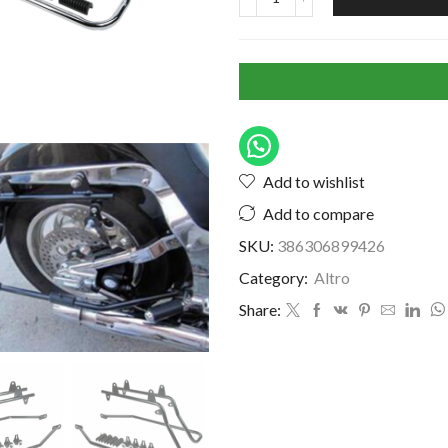
Add to wishlist
Add to compare
SKU:
386306899426
Category:
Altro
Share: