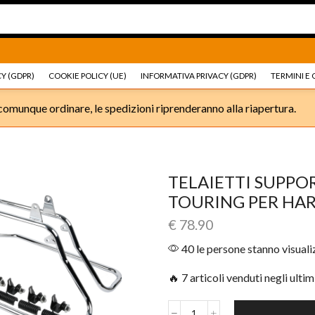
Ricambi e accessori Moto
Go shop
Ricambi e accessori
Y (GDPR)
COOKIE POLICY (UE)
INFORMATIVA PRIVACY (GDPR)
TERMINI E 
omunque ordinare, le spedizioni riprenderanno alla riapertura.
TELAIETTI SUPPO
TOURING PER HAR
€
78.90
40 le persone stanno visual
🔥 7 articoli venduti negli ultim