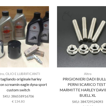
tro
,
OLIO E LUBRIFICANTI
Altro
 tagliando originale harley
PRIGIONIERI DADI BUL
on screamin eagle dyna sport
PERNI SCARICO TEST
custom switch
MARMITTE HARLEY DAV
BUELL XL
SKU:
386558916706
€
134.80
SKU:
384729524093