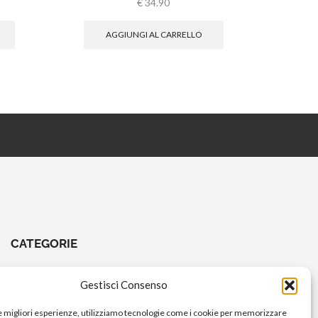
€
34.90
AGGIUNGI AL CARRELLO
CATEGORIE
CHIAVI E ATTREZZI
Gestisci Consenso
COMANDI A PEDALE
le migliori esperienze, utilizziamo tecnologie come i cookie per memorizzare