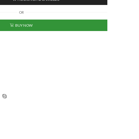
OR
BUY NOW