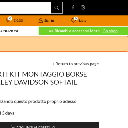
0
0
Liste
€
0.00
Sign in
 Moto
Go shop
Ricambi e accessori Moto
Go shop
CONDIZIONI
Return to previous page
RTI KIT MONTAGGIO BORSE
LEY DAVIDSON SOFTAIL
izzando questo prodotto proprio adesso
i 3 days
AGGIUNGI AL CARRELLO