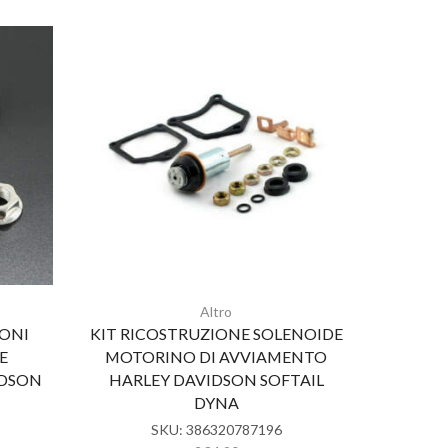
Altro
LONI
KIT RICOSTRUZIONE SOLENOIDE
HAR
E
MOTORINO DI AVVIAMENTO
REGO
IDSON
HARLEY DAVIDSON SOFTAIL
REG
DYNA
SKU:
386320787196