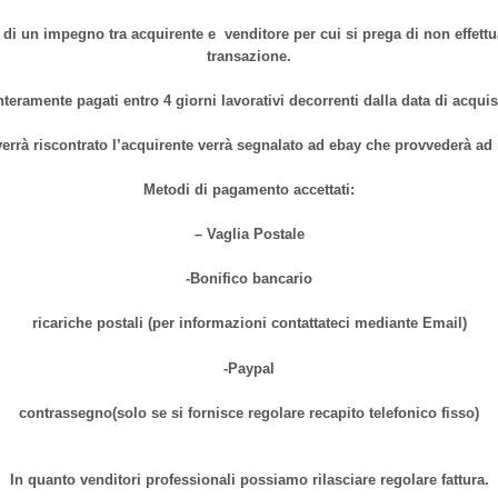
di un impegno tra acquirente e venditore per cui si prega di non effettua
transazione.
nteramente pagati entro 4 giorni lavorativi decorrenti dalla data di acqu
errà riscontrato l’acquirente verrà segnalato ad ebay che provvederà a
Metodi di pagamento accettati:
– Vaglia Postale
-Bonifico bancario
ricariche postali (per informazioni contattateci mediante Email)
-Paypal
contrassegno(solo se si fornisce regolare recapito telefonico fisso)
In quanto venditori professionali possiamo rilasciare regolare fattura.