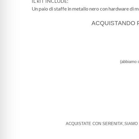
IL kIT INCLUDE:
Un paio di staffe in metallo nero con hardware di
ACQUISTANDO PI
(abbiamo de
ACQUISTATE CON SERENITA’,SIAMO