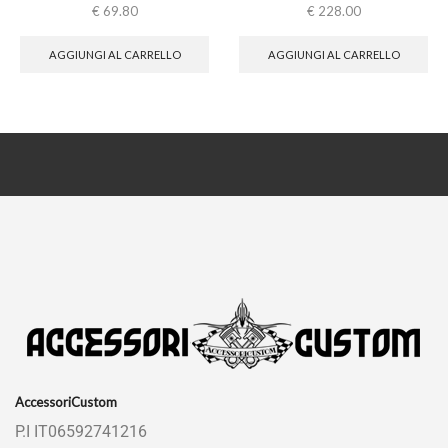
€
69.80
€
228.00
AGGIUNGI AL CARRELLO
AGGIUNGI AL CARRELLO
AccessoriCustom
P.I IT06592741216