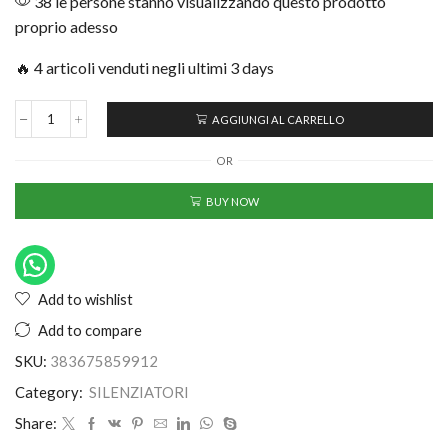
38 le persone stanno visualizzando questo prodotto
proprio adesso
🔥 4 articoli venduti negli ultimi 3 days
AGGIUNGI AL CARRELLO
OR
BUY NOW
Add to wishlist
Add to compare
SKU:
383675859912
Category:
SILENZIATORI
Share: