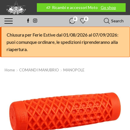
 Moto
Go shop
Ricambi e accessori Moto
Go shop
0
0
Search
Chiusura per Ferie Estive dal 01/08/2026 al 07/09/2026:
puoi comunque ordinare, le spedizioni riprenderanno alla
riapertura.
Home
COMANDI MANUBRIO
MANOPOLE