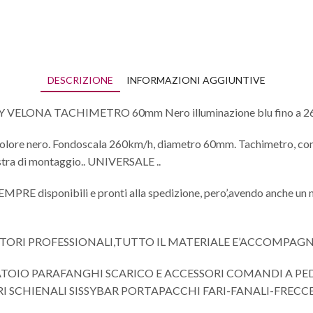
DESCRIZIONE
INFORMAZIONI AGGIUNTIVE
VELONA TACHIMETRO 60mm Nero illuminazione blu fino a 
colore nero. Fondoscala 260km/h, diametro 60mm. Tachimetro, conta
astra di montaggio.. UNIVERSALE ..
 SEMPRE disponibili e pronti alla spedizione, pero’,avendo anche un 
ITORI PROFESSIONALI,TUTTO IL MATERIALE E’ACCOMPAG
ATOIO PARAFANGHI SCARICO E ACCESSORI COMANDI A P
 SCHIENALI SISSYBAR PORTAPACCHI FARI-FANALI-FRECC