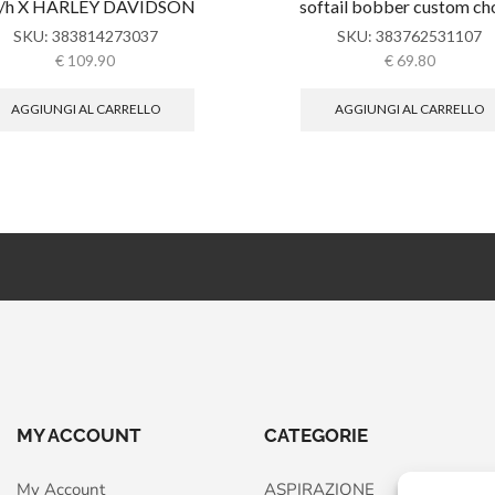
/h X HARLEY DAVIDSON
softail bobber custom c
SKU:
383814273037
SKU:
383762531107
€
109.90
€
69.80
AGGIUNGI AL CARRELLO
AGGIUNGI AL CARRELLO
MY ACCOUNT
CATEGORIE
My Account
ASPIRAZIONE