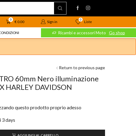
0
0
Liste
€
0.00
Sign in
 Moto
Go shop
Ricambi e accessori Moto
Go shop
CONDIZIONI
Return to previous page
O 60mm Nero illuminazione
/h X HARLEY DAVIDSON
izzando questo prodotto proprio adesso
i 3 days
AGGIUNGI AL CARRELLO