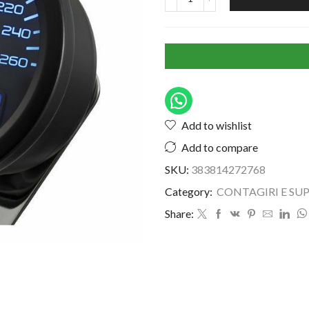
Add to wishlist
Add to compare
SKU:
383814272768
Category:
CONTAGIRI E SU
Share: