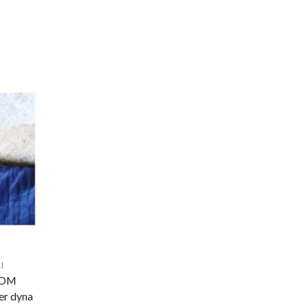
I
TOM
r dyna