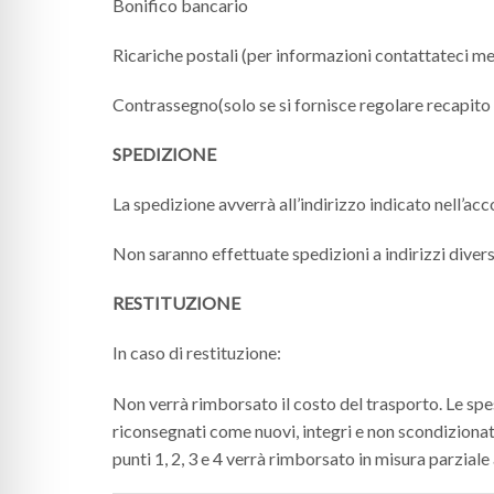
Bonifico bancario
Ricariche postali (per informazioni contattateci m
Contrassegno(solo se si fornisce regolare recapito 
SPEDIZIONE
La spedizione avverrà all’indirizzo indicato nell’ac
Non saranno effettuate spedizioni a indirizzi diversi
RESTITUZIONE
In caso di restituzione:
Non verrà rimborsato il costo del trasporto. Le spese
riconsegnati come nuovi, integri e non scondizionati
punti 1, 2, 3 e 4 verrà rimborsato in misura parziale