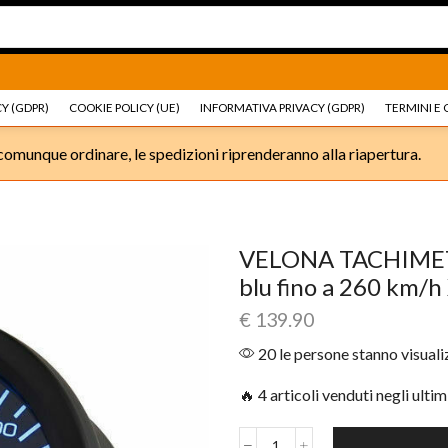
Ricambi e accessori Moto
Go shop
Ricambi e accessori
Y (GDPR)
COOKIE POLICY (UE)
INFORMATIVA PRIVACY (GDPR)
TERMINI E 
omunque ordinare, le spedizioni riprenderanno alla riapertura.
VELONA TACHIMETR
blu fino a 260 km
€
139.90
20 le persone stanno visual
🔥 4 articoli venduti negli ultim