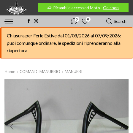
 Moto
Go shop
Ricambi e accessori Moto
Go shop
0
0
Search
Chiusura per Ferie Estive dal 01/08/2026 al 07/09/2026:
puoi comunque ordinare, le spedizioni riprenderanno alla
riapertura.
Home
COMANDI MANUBRIO
MANUBRI