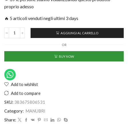
proprio adesso
🔥 5 articoli venduti negli ultimi 3 days
AGGIUNGI AL CARRELLO
OR
BUY NOW
Add to wishlist
Add to compare
SKU:
383675806531
Category:
MANUBRI
Share: