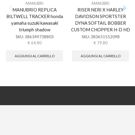
MANUBRI
MANUBRI
MANUBRIO REPLICA
RISER NERI X HARLEY
BILTWELL TRACKER honda
DAVIDSON SPORTSTER
yamaha suzuki kawasaki
DYNA SOFTAIL BOBBER
triumph shadow
CUSTOM CHOPPER H-D HD
SKU:
386349738803
SKU:
383651552098
€
64.80
€
79.80
AGGIUNGI AL CARRELLO
AGGIUNGI AL CARRELLO