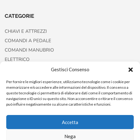
CATEGORIE
CHIAVI E ATTREZZI
COMANDI A PEDALE
COMANDI MANUBRIO
ELETTRICO
FORCELLE E AMMORTIZZATORI
Gestisci Consenso
Per fornire le migliori esperienze, utilizziamo tecnologie come i cookie per
memorizzare e/o accedere alle informazioni del dispositivo. Il consenso a
queste tecnologie ci permetterà di elaborare dati come il comportamento di
navigazione o ID unici su questo sito. Non acconsentire o ritirare il consenso
può influire negativamente su alcune caratteristiche e funzioni.
Accetta
Copyright © 2022
AccessoriCustom
Nega