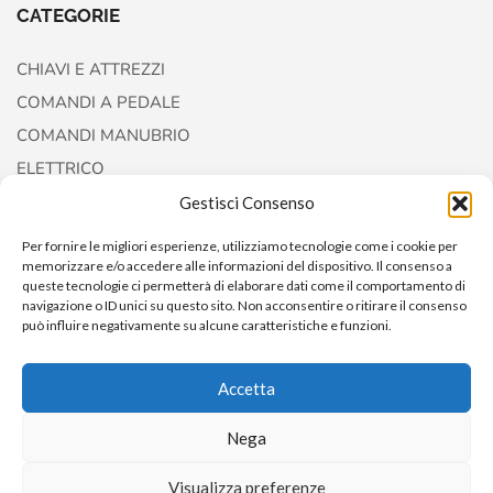
CATEGORIE
CHIAVI E ATTREZZI
COMANDI A PEDALE
COMANDI MANUBRIO
ELETTRICO
FORCELLE E AMMORTIZZATORI
Gestisci Consenso
Per fornire le migliori esperienze, utilizziamo tecnologie come i cookie per
memorizzare e/o accedere alle informazioni del dispositivo. Il consenso a
queste tecnologie ci permetterà di elaborare dati come il comportamento di
navigazione o ID unici su questo sito. Non acconsentire o ritirare il consenso
può influire negativamente su alcune caratteristiche e funzioni.
Accetta
Nega
Copyright © 2022
AccessoriCustom
Visualizza preferenze