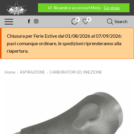
 Moto
Go shop
Ricambi e accessori Moto
Go shop
0
0
Search
Chiusura per Ferie Estive dal 01/08/2026 al 07/09/2026:
puoi comunque ordinare, le spedizioni riprenderanno alla
riapertura.
Home
ASPIRAZIONE
CARBURATORI ED INIEZIONE