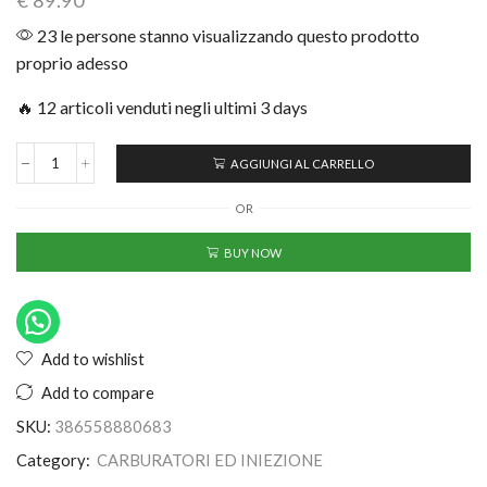
€
89.90
23 le persone stanno visualizzando questo prodotto
proprio adesso
🔥 12 articoli venduti negli ultimi 3 days
AGGIUNGI AL CARRELLO
OR
BUY NOW
Add to wishlist
Add to compare
SKU:
386558880683
Category:
CARBURATORI ED INIEZIONE