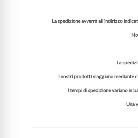
La spedizione avverrà all’indirizzo indica
Non
La spedizi
I nostri prodotti viaggiano mediante co
I tempi di spedizione variano in ba
Una v