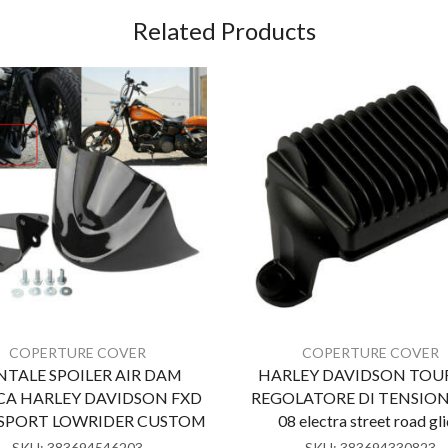
Related Products
COPERTURE COVER
COPERTURE COVER
NTALE SPOILER AIR DAM
HARLEY DAVIDSON TOU
CA HARLEY DAVIDSON FXD
REGOLATORE DI TENSIONE
SPORT LOWRIDER CUSTOM
08 electra street road gl
SKU:
383694546203
SKU:
383694330823