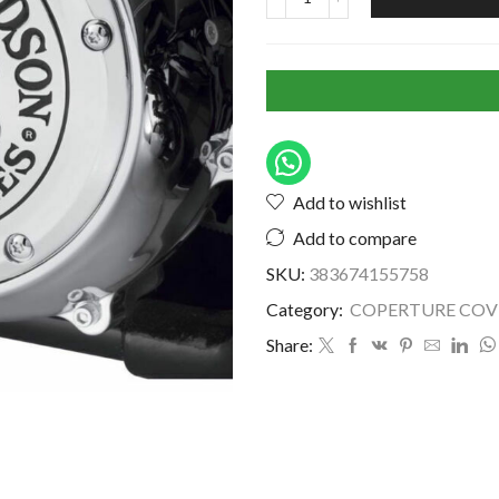
Add to wishlist
Add to compare
SKU:
383674155758
Category:
COPERTURE COV
Share: