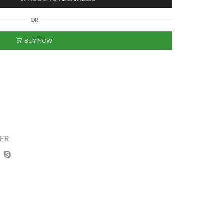
OR
BUY NOW
ER