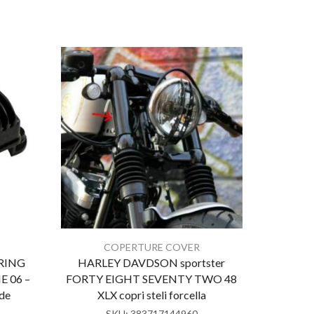
Cover Cl
softail d
COPERTURE COVER
RING
HARLEY DAVDSON sportster
 06 –
FORTY EIGHT SEVENTY TWO 48
ide
XLX copri steli forcella
SKU:
383717144960