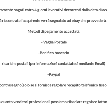
ramente pagati entro 4 giorni lavorativi decorrenti dalla data di a
à riscontrato l’acquirente verrà segnalato ad ebay che provveder
Metodi di pagamento accettati:
– Vaglia Postale
-Bonifico bancario
ricariche postali (per informazioni contattateci mediante Email)
-Paypal
contrassegno(solo se si fornisce regolare recapito telefonico fisso
n quanto venditori professionali possiamo rilasciare regolare fattur