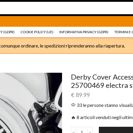
Ricambi e accessori Moto
Go shop
Ricambi e accessori
Y (GDPR)
COOKIE POLICY (UE)
INFORMATIVA PRIVACY (GDPR)
TERMINI E 
omunque ordinare, le spedizioni riprenderanno alla riapertura.
Derby Cover Accesso
25700469 electra s
€
89.99
33 le persone stanno visual
🔥 8 articoli venduti negli ultim