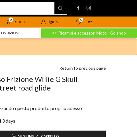
0
0
Liste
€
0.00
Sign in
 Moto
Go shop
Ricambi e accessori Moto
Go shop
CONDIZIONI
Return to previous page
 Frizione Willie G Skull
treet road glide
izzando questo prodotto proprio adesso
i 3 days
AGGIUNGI AL CARRELLO