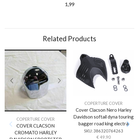
1,99
Related Products
COPERTURE COVER
Cover Clacson Nero Harley
Davidson softail dyna touring
COPERTURE COVER
bagger road king electra
COVER CLACSON
SKU:
386320764263
CROMATO HARLEY
€
49.90