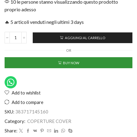
10 le persone stanno visualizzando questo prodotto
proprio adesso
🔥 5 articoli venduti negli ultimi 3 days
AGGIUNGI AL CARRELLO
OR
BUY NOW
Add to wishlist
Add to compare
SKU:
383717145160
Category:
COPERTURE COVER
Share: