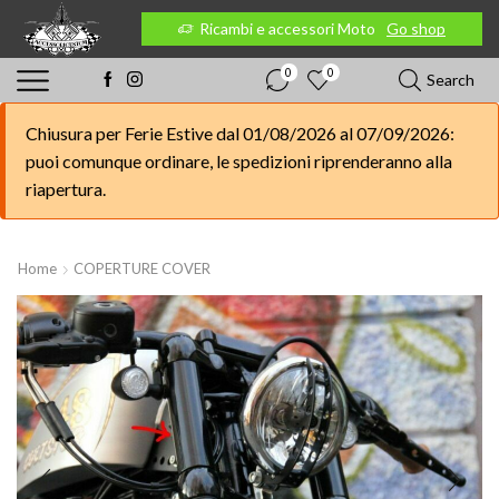
 Moto
Go shop
Ricambi e accessori Moto
Go shop
0
0
Search
Chiusura per Ferie Estive dal 01/08/2026 al 07/09/2026:
puoi comunque ordinare, le spedizioni riprenderanno alla
riapertura.
Home
COPERTURE COVER