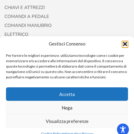
CHIAVI E ATTREZZI
COMANDI A PEDALE
COMANDI MANUBRIO
ELETTRICO
FORCELLE E AMMORTIZZATORI
Gestisci Consenso
Per fornire le migliori esperienze, utilizziamo tecnologie come i cookie per
memorizzare e/o accedere alle informazioni del dispositivo. Il consenso a
queste tecnologie ci permetterà di elaborare dati come il comportamento di
navigazione o ID unici su questo sito. Non acconsentire o ritirare il consenso
può influire negativamente su alcune caratteristiche e funzioni.
Accetta
Nega
Copyright © 2022
AccessoriCustom
Visualizza preferenze
0
Cookie Policy
Informativa Privacy