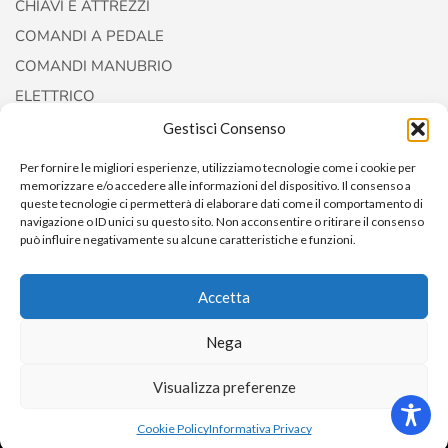
CHIAVI E ATTREZZI
COMANDI A PEDALE
COMANDI MANUBRIO
ELETTRICO
FORCELLE E AMMORTIZZATORI
Gestisci Consenso
Per fornire le migliori esperienze, utilizziamo tecnologie come i cookie per
memorizzare e/o accedere alle informazioni del dispositivo. Il consenso a
queste tecnologie ci permetterà di elaborare dati come il comportamento di
navigazione o ID unici su questo sito. Non acconsentire o ritirare il consenso
può influire negativamente su alcune caratteristiche e funzioni.
Accetta
Copyright © 2022
AccessoriCustom
Nega
Visualizza preferenze
0
Cookie Policy
Informativa Privacy
Home
Shop
Cart
ACCOUNT