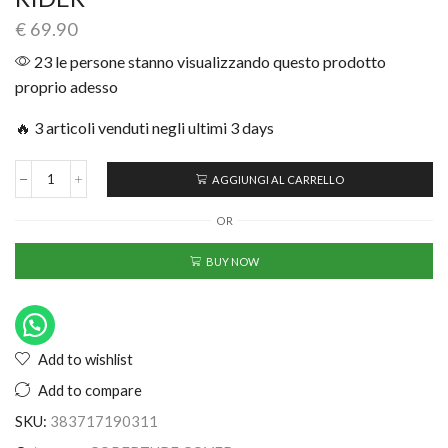
€
69.90
23 le persone stanno visualizzando questo prodotto
proprio adesso
🔥 3 articoli venduti negli ultimi 3 days
AGGIUNGI AL CARRELLO
OR
BUY NOW
Add to wishlist
Add to compare
SKU:
383717190311