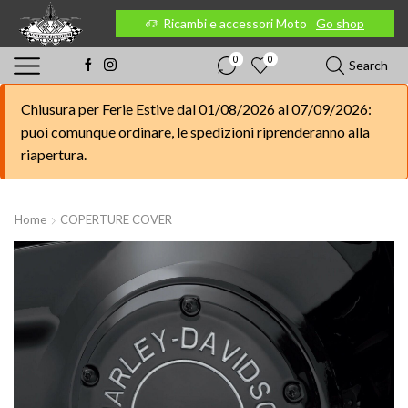
 Moto
Go shop
Ricambi e accessori Moto
Go shop
0
0
Search
Chiusura per Ferie Estive dal 01/08/2026 al 07/09/2026:
puoi comunque ordinare, le spedizioni riprenderanno alla
riapertura.
Home
COPERTURE COVER