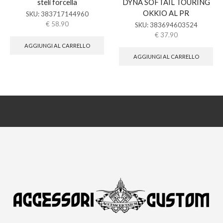
steli forcella
DYNA SOFTAIL TOURING
OKKIO AL PR
SKU:
383717144960
€
58.90
SKU:
383694603524
€
37.90
AGGIUNGI AL CARRELLO
AGGIUNGI AL CARRELLO