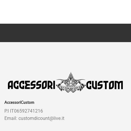
AccessoriCustom
P.I IT06592741216
Email: customdicount@live.it