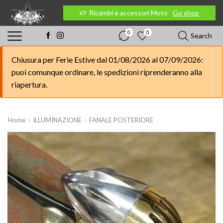
 Moto
Go shop
Ricambi e accessori Moto
Go shop
0
0
Search
Chiusura per Ferie Estive dal 01/08/2026 al 07/09/2026:
puoi comunque ordinare, le spedizioni riprenderanno alla
riapertura.
Home
ILLUMINAZIONE
FANALE POSTERIORE