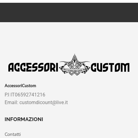
AccessoriCustom
P.I IT06592741216
Email: customdicount@live.it
INFORMAZIONI
Contatti