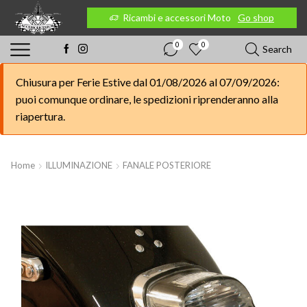
 Moto
Go shop
Ricambi e accessori Moto
Go shop
0
0
Search
Chiusura per Ferie Estive dal 01/08/2026 al 07/09/2026:
puoi comunque ordinare, le spedizioni riprenderanno alla
riapertura.
Home
ILLUMINAZIONE
FANALE POSTERIORE