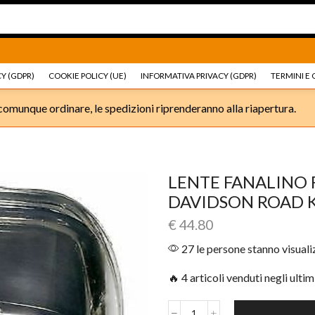
Ricambi e accessori Moto
Go shop
Ricambi e accessori
Y (GDPR)
COOKIE POLICY (UE)
INFORMATIVA PRIVACY (GDPR)
TERMINI E 
omunque ordinare, le spedizioni riprenderanno alla riapertura.
LENTE FANALINO 
DAVIDSON ROAD 
€
44.80
27 le persone stanno visual
🔥 4 articoli venduti negli ultim