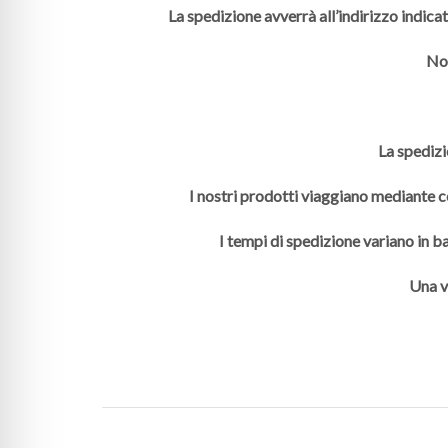
La spedizione avverrà all’indirizzo indica
Non
La spedizi
I nostri prodotti viaggiano mediante co
I tempi di spedizione variano in ba
Una v