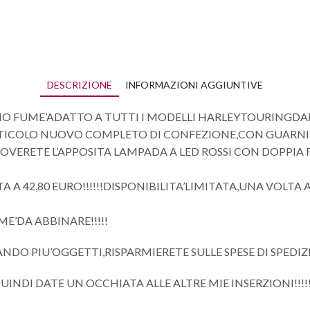
DESCRIZIONE
INFORMAZIONI AGGIUNTIVE
O FUME’ADATTO A TUTTI I MODELLI HARLEYTOURINGDAL 84
RTICOLO NUOVO COMPLETO DI CONFEZIONE,CON GUARNIZ
OVERETE L’APPOSITA LAMPADA A LED ROSSI CON DOPPIA
TA A 42,80 EURO!!!!!!DISPONIBILITA’LIMITATA,UNA VOLT
ME’DA ABBINARE!!!!!
DO PIU’OGGETTI,RISPARMIERETE SULLE SPESE DI SPEDIZIO
UINDI DATE UN OCCHIATA ALLE ALTRE MIE INSERZIONI!!!!!