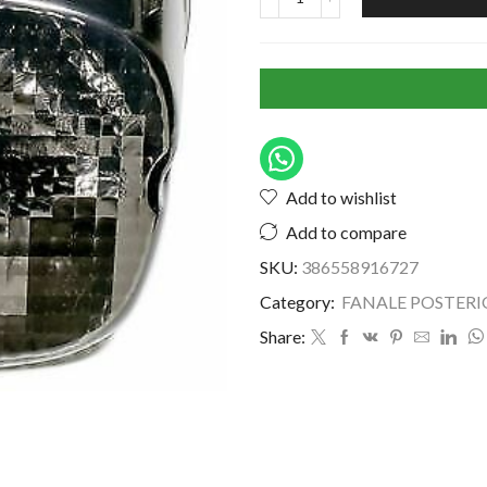
Add to wishlist
Add to compare
SKU:
386558916727
Category:
FANALE POSTERI
Share: