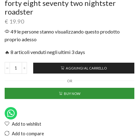
forty eight seventy two nightster
roadster
€
19.90
49 le persone stanno visualizzando questo prodotto
proprio adesso
🔥 8 articoli venduti negli ultimi 3 days
AGGIUNGI AL CARRELLO
OR
BUY NOW
Add to wishlist
Add to compare