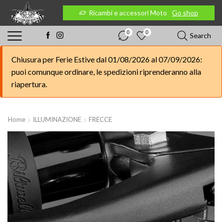
 Moto
Go shop
Ricambi e accessori Moto
Go shop
0
0
Search
Chiusura per Ferie Estive dal 01/08/2026 al 07/09/2026:
puoi comunque ordinare, le spedizioni riprenderanno alla
riapertura.
Home
ILLUMINAZIONE
FRECCE