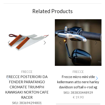
Related Products
FRECCE
FRECCE
FRECCE POSTERIORI DA
Frecce micro mini stile
FENDER PARAFANGO
kellermann atto nere harley
CROMATE TRIUMPH
davidson softail v-rod xg
KAWASAKI NORTON CAFE
SKU:
383830448929
RACER
€
19.90
SKU:
383694294801