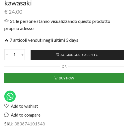
kawasaki
€
24.00
31 le persone stanno visualizzando questo prodotto
proprio adesso
🔥 7 articoli venduti negli ultimi 3 days
AGGIUNGI AL CARRELLO
OR
BUY NOW
Add to wishlist
Add to compare
SKU:
383674101548