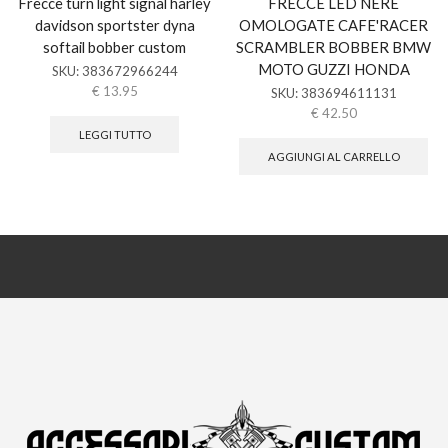
Frecce turn light signal harley
FRECCE LED NERE
davidson sportster dyna
OMOLOGATE CAFE'RACER
softail bobber custom
SCRAMBLER BOBBER BMW
MOTO GUZZI HONDA
SKU:
383672966244
€
13.95
SKU:
383694611131
€
42.50
LEGGI TUTTO
AGGIUNGI AL CARRELLO