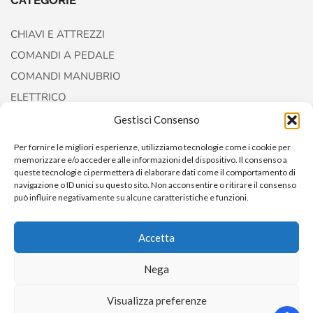
CATEGORIE
CHIAVI E ATTREZZI
COMANDI A PEDALE
COMANDI MANUBRIO
ELETTRICO
FORCELLE E AMMORTIZZATORI
Gestisci Consenso
Per fornire le migliori esperienze, utilizziamo tecnologie come i cookie per
memorizzare e/o accedere alle informazioni del dispositivo. Il consenso a
queste tecnologie ci permetterà di elaborare dati come il comportamento di
navigazione o ID unici su questo sito. Non acconsentire o ritirare il consenso
può influire negativamente su alcune caratteristiche e funzioni.
Accetta
Copyright © 2022
AccessoriCustom
Nega
Visualizza preferenze
0