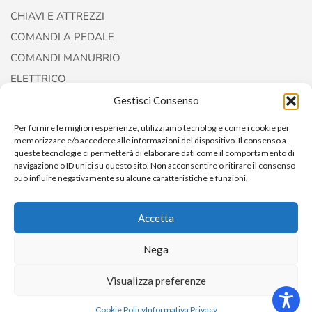
CHIAVI E ATTREZZI
COMANDI A PEDALE
COMANDI MANUBRIO
ELETTRICO
FORCELLE E AMMORTIZZATORI
Gestisci Consenso
Per fornire le migliori esperienze, utilizziamo tecnologie come i cookie per
memorizzare e/o accedere alle informazioni del dispositivo. Il consenso a
queste tecnologie ci permetterà di elaborare dati come il comportamento di
navigazione o ID unici su questo sito. Non acconsentire o ritirare il consenso
può influire negativamente su alcune caratteristiche e funzioni.
Accetta
Nega
Copyright © 2022
AccessoriCustom
Visualizza preferenze
0
Cookie Policy
Informativa Privacy