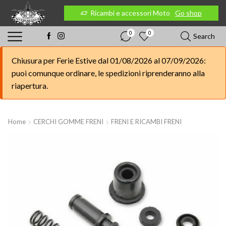
 Moto
Go shop
Ricambi e accessori Moto
Go shop
0
0
Search
Chiusura per Ferie Estive dal 01/08/2026 al 07/09/2026:
puoi comunque ordinare, le spedizioni riprenderanno alla
riapertura.
Home
CERCHI GOMME FRENI
FRENI E RICAMBI FRENI