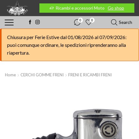
 Moto
Go shop
Ricambi e accessori Moto
Go shop
0
0
Search
Chiusura per Ferie Estive dal 01/08/2026 al 07/09/2026:
puoi comunque ordinare, le spedizioni riprenderanno alla
riapertura.
Home
CERCHI GOMME FRENI
FRENI E RICAMBI FRENI