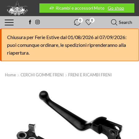
 Moto
Go shop
Ricambi e accessori Moto
Go shop
0
0
Search
Chiusura per Ferie Estive dal 01/08/2026 al 07/09/2026:
puoi comunque ordinare, le spedizioni riprenderanno alla
riapertura.
Home
CERCHI GOMME FRENI
FRENI E RICAMBI FRENI