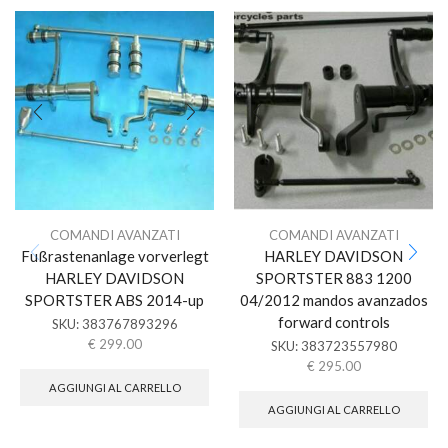
COMANDI AVANZATI
COMANDI AVANZATI
Fußrastenanlage vorverlegt
HARLEY DAVIDSON
HARLEY DAVIDSON
SPORTSTER 883 1200
SPORTSTER ABS 2014-up
04/2012 mandos avanzados
forward controls
SKU:
383767893296
€
299.00
SKU:
383723557980
€
295.00
AGGIUNGI AL CARRELLO
AGGIUNGI AL CARRELLO