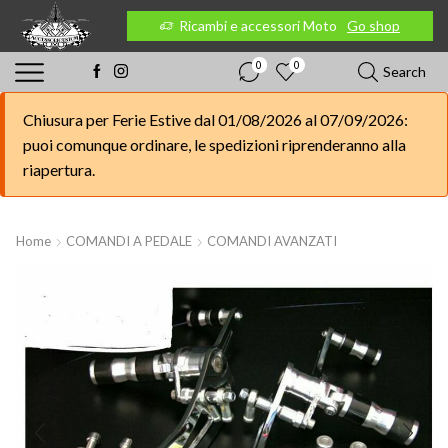
 Moto
Go shop
Ricambi e accessori Moto
Go shop
0
0
Search
Chiusura per Ferie Estive dal 01/08/2026 al 07/09/2026:
puoi comunque ordinare, le spedizioni riprenderanno alla
riapertura.
Home
COMANDI A PEDALE
COMANDI AVANZATI