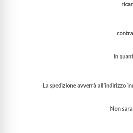
rica
contra
In quant
La spedizione avverrà all’indirizzo i
Non saran