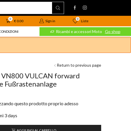
0
0
Liste
€
0.00
Sign in
 Moto
Go shop
Ricambi e accessori Moto
Go shop
CONDIZIONI
Return to previous page
 VN800 VULCAN forward
te Fußrastenanlage
izzando questo prodotto proprio adesso
imi 3 days
AGGIUNGI AL CARRELLO