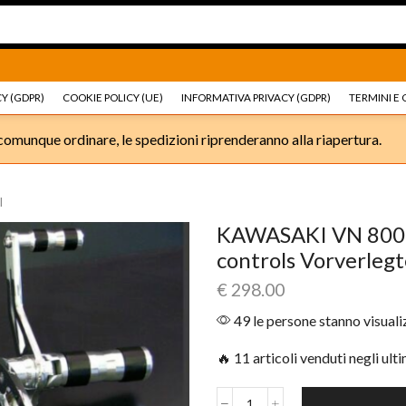
Ricambi e accessori Moto
Go shop
Ricambi e accessori
Y (GDPR)
COOKIE POLICY (UE)
INFORMATIVA PRIVACY (GDPR)
TERMINI E 
omunque ordinare, le spedizioni riprenderanno alla riapertura.
I
KAWASAKI VN 800
controls Vorverleg
€
298.00
49 le persone stanno visual
🔥 11 articoli venduti negli ult