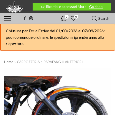
 Moto
Go shop
Ricambi e accessori Moto
Go shop
0
0
Search
Chiusura per Ferie Estive dal 01/08/2026 al 07/09/2026:
puoi comunque ordinare, le spedizioni riprenderanno alla
riapertura.
Home
CARROZZERIA
PARAFANGHI ANTERIORI