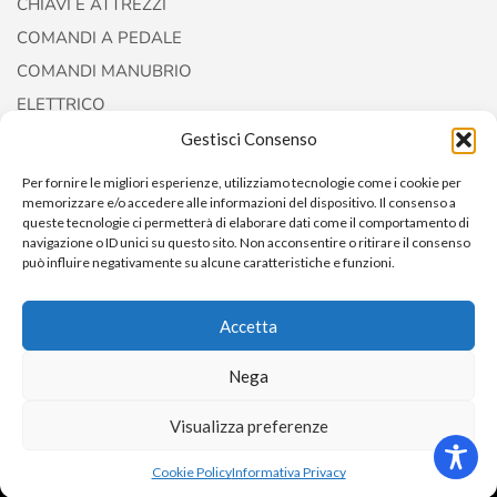
CHIAVI E ATTREZZI
COMANDI A PEDALE
COMANDI MANUBRIO
ELETTRICO
FORCELLE E AMMORTIZZATORI
Gestisci Consenso
Per fornire le migliori esperienze, utilizziamo tecnologie come i cookie per
memorizzare e/o accedere alle informazioni del dispositivo. Il consenso a
queste tecnologie ci permetterà di elaborare dati come il comportamento di
navigazione o ID unici su questo sito. Non acconsentire o ritirare il consenso
può influire negativamente su alcune caratteristiche e funzioni.
Accetta
Copyright © 2022
AccessoriCustom
Nega
Visualizza preferenze
0
Cookie Policy
Informativa Privacy
Home
Shop
Cart
ACCOUNT