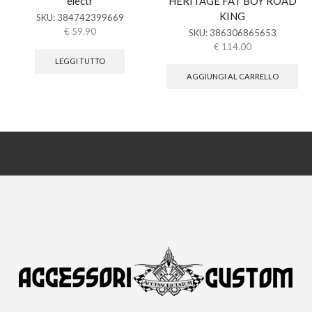
electr
HERITAGE FAT BOY ROAD
KING
SKU:
384742399669
€
59.90
SKU:
386306865653
€
114.00
LEGGI TUTTO
AGGIUNGI AL CARRELLO