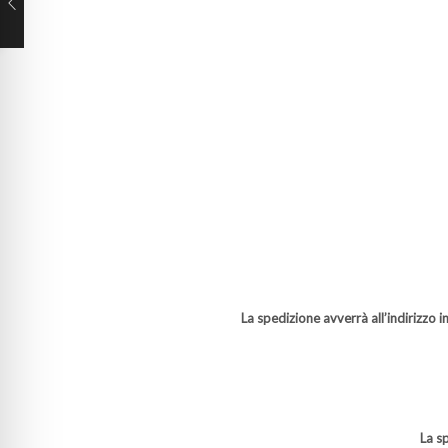
La spedizione avverrà all’indirizzo 
La s