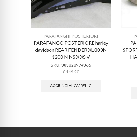
PARAFANGHI POSTERIORI
P
PARAFANGO POSTERIORE harley
PA
davidson REAR FENDER XL 883N
SPORT
1200 N NS X XS V
HA
SKU:
383828974366
€
149.90
AGGIUNGI AL CARRELLO