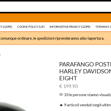
Ricambi e accessori Moto
Go shop
Ricambi e accessori
Y (GDPR)
COOKIE POLICY (UE)
INFORMATIVA PRIVACY (GDPR)
TERMINI E 
omunque ordinare, le spedizioni riprenderanno alla riapertura.
I
PARAFANGO POST
HARLEY DAVIDSON
EIGHT
€
199.90
33 le persone stanno visual
🔥 9 articoli venduti negli ultim