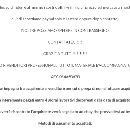
ciso di ridurre al minimo i costi x offrirvi il miglior prezzo sul mercato x i nost
quindi accettiamo paypal solo x l’estero oppure dopo contatto)
INOLTRE POSSIAMO SPEDIRE IN CONTRASSEGNO,
CONTATTATECI!!!!
GRAZIE A TUTTI!!!!!!!!!!
O RIVENDITORI PROFESSIONALI,TUTTO IL MATERIALE E’ACCOMPAGNAT
REGOLAMENTO
un impegno tra acquirente e venditore per cui si prega di non effettuare acquist
 interamente pagati entro 4 giorni lavorativi decorrenti dalla data di acquis
 verrà riscontrato l’acquirente verrà segnalato ad ebay che provvederà ad 
Metodi di pagamento accettati: