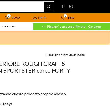
0
0
Liste
€
0.00
Sign in
 Moto
Go shop
Ricambi e accessori Moto
Go shop
CONDIZIONI
Return to previous page
ERIORE ROUGH CRAFTS
 SPORTSTER corto FORTY
izzando questo prodotto proprio adesso
i 3 days