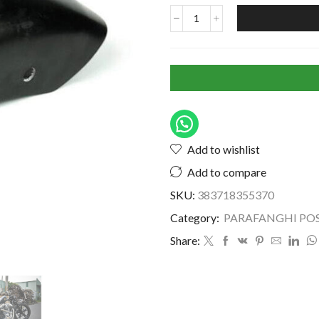
Add to wishlist
Add to compare
SKU:
383718355370
Category:
PARAFANGHI POS
Share: