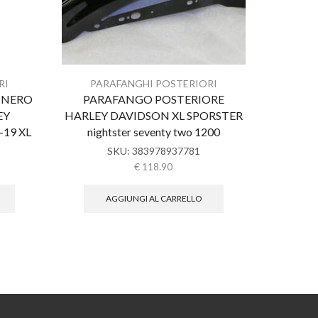
RI
PARAFANGHI POSTERIORI
PAR
 NERO
PARAFANGO POSTERIORE
Fender R
EY
HARLEY DAVIDSON XL SPORSTER
Chopp
19 XL
nightster seventy two 1200
SKU:
383978937781
€
118.90
AGGIUNGI AL CARRELLO