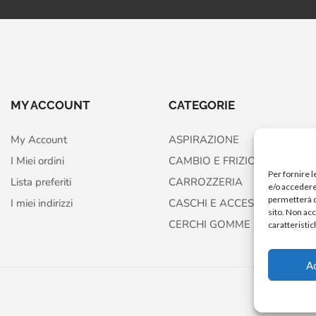
MY ACCOUNT
CATEGORIE
My Account
ASPIRAZIONE
I Miei ordini
CAMBIO E FRIZIONE
Per fornire 
Lista preferiti
CARROZZERIA
e/o accedere 
permetterà d
I miei indirizzi
CASCHI E ACCESSORI
sito. Non ac
CERCHI GOMME FRENI
caratteristic
A