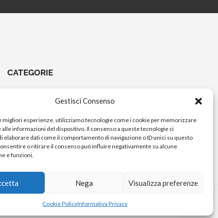
CATEGORIE
CHIAVI E ATTREZZI
Gestisci Consenso
COMANDI A PEDALE
le migliori esperienze, utilizziamo tecnologie come i cookie per memorizzare
COMANDI MANUBRIO
alle informazioni del dispositivo. Il consenso a queste tecnologie ci
i elaborare dati come il comportamento di navigazione o ID unici su questo
ELETTRICO
consentire o ritirare il consenso può influire negativamente su alcune
FORCELLE E AMMORTIZZATORI
he e funzioni.
ccetta
Nega
Visualizza preferenze
Cookie Policy
Informativa Privacy