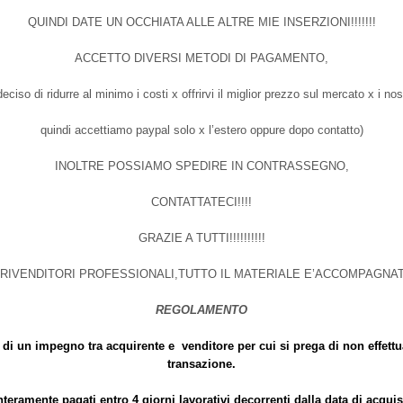
QUINDI DATE UN OCCHIATA ALLE ALTRE MIE INSERZIONI!!!!!!!
ACCETTO DIVERSI METODI DI PAGAMENTO,
ciso di ridurre al minimo i costi x offrirvi il miglior prezzo sul mercato x i nost
quindi accettiamo paypal solo x l’estero oppure dopo contatto)
INOLTRE POSSIAMO SPEDIRE IN CONTRASSEGNO,
CONTATTATECI!!!!
GRAZIE A TUTTI!!!!!!!!!!
 RIVENDITORI PROFESSIONALI,TUTTO IL MATERIALE E’ACCOMPAGNA
REGOLAMENTO
di un impegno tra acquirente e venditore per cui si prega di non effettua
transazione.
nteramente pagati entro 4 giorni lavorativi decorrenti dalla data di acqu