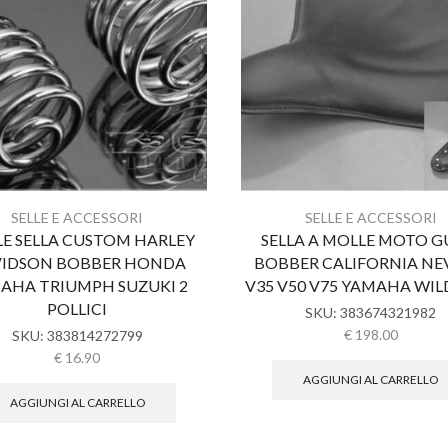
SELLE E ACCESSORI
SELLE E ACCESSORI
E SELLA CUSTOM HARLEY
SELLA A MOLLE MOTO G
IDSON BOBBER HONDA
BOBBER CALIFORNIA N
AHA TRIUMPH SUZUKI 2
V35 V50 V75 YAMAHA WIL
POLLICI
SKU:
383674321982
€
198.00
SKU:
383814272799
€
16.90
AGGIUNGI AL CARRELLO
AGGIUNGI AL CARRELLO