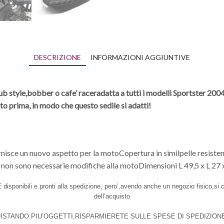
DESCRIZIONE
INFORMAZIONI AGGIUNTIVE
ub style,bobber o cafe’ racer
adatta a tutti i modelli Sportster 20
o prima, in modo che questo sedile si adatti!
nisce un nuovo aspetto per la motoCopertura in similpelle resistent
, non sono necessarie modifiche alla motoDimensioni L 49,5 x L 27
 disponibili e pronti alla spedizione, pero’,avendo anche un negozio fisico,si co
dell’acquisto
ISTANDO PIU’OGGETTI,RISPARMIERETE SULLE SPESE DI SPEDIZIONE!!!