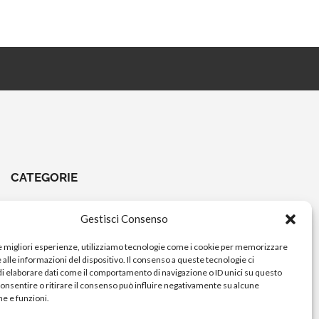
CATEGORIE
CHIAVI E ATTREZZI
Gestisci Consenso
COMANDI A PEDALE
le migliori esperienze, utilizziamo tecnologie come i cookie per memorizzare
COMANDI MANUBRIO
alle informazioni del dispositivo. Il consenso a queste tecnologie ci
i elaborare dati come il comportamento di navigazione o ID unici su questo
ELETTRICO
consentire o ritirare il consenso può influire negativamente su alcune
FORCELLE E AMMORTIZZATORI
he e funzioni.