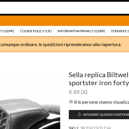
Ricambi e accessori Moto
Go shop
Ricambi e accessori
Y (GDPR)
COOKIE POLICY (UE)
INFORMATIVA PRIVACY (GDPR)
TERMINI E 
omunque ordinare, le spedizioni riprenderanno alla riapertura.
Sella replica Biltw
sportster iron forty
€
89.00
8 le persone stanno visuali
AVVISARE QUANDO DISPONIB
SKU:
383762505154