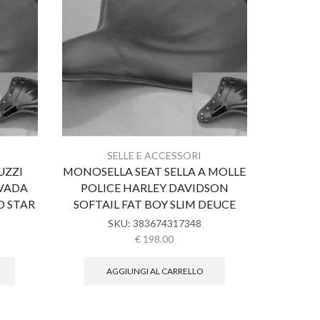
SELLE E ACCESSORI
UZZI
MONOSELLA SEAT SELLA A MOLLE
Sella 
EVADA
POLICE HARLEY DAVIDSON
Modello 
D STAR
SOFTAIL FAT BOY SLIM DEUCE
SKU:
383674317348
€
198.00
AGGIUNGI AL CARRELLO