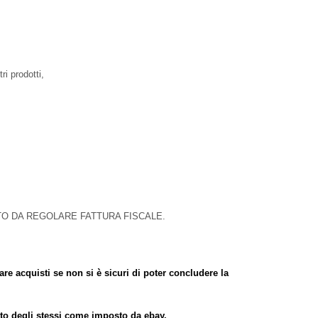
ri prodotti,
TO DA REGOLARE FATTURA FISCALE.
re acquisti se non si è sicuri di poter concludere la
isto degli stessi come imposto da ebay.