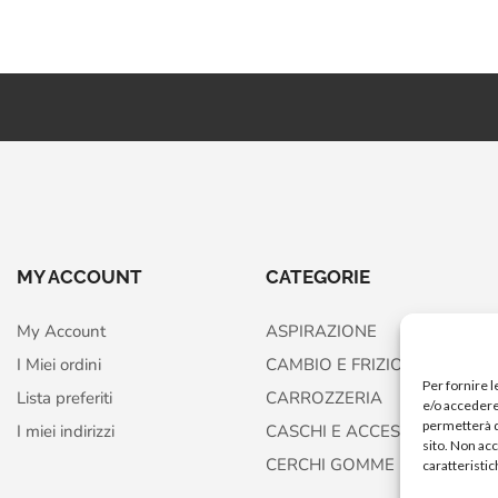
MY ACCOUNT
CATEGORIE
My Account
ASPIRAZIONE
I Miei ordini
CAMBIO E FRIZIONE
Per fornire 
Lista preferiti
CARROZZERIA
e/o accedere 
permetterà d
I miei indirizzi
CASCHI E ACCESSORI
sito. Non ac
CERCHI GOMME FRENI
caratteristic