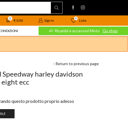
0
0
Liste
€
0.00
Sign in
 Moto
Go shop
Ricambi e accessori Moto
Go shop
CONDIZIONI
Return to previous page
ell Speedway harley davidson
 eight ecc
zzando questo prodotto proprio adesso
ILE