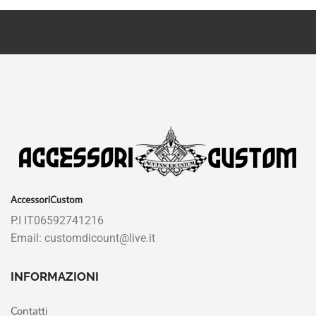
AccessoriCustom
P.I IT06592741216
Email: customdicount@live.it
INFORMAZIONI
Contatti