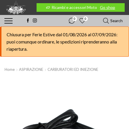
 Moto
Go shop
Ricambi e accessori Moto
Go shop
0
0
Search
Chiusura per Ferie Estive dal 01/08/2026 al 07/09/2026:
puoi comunque ordinare, le spedizioni riprenderanno alla
riapertura.
Home
ASPIRAZIONE
CARBURATORI ED INIEZIONE