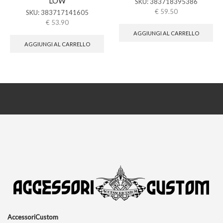
LOW
SKU:
383718395386
€
59.50
SKU:
383717141605
€
53.90
AGGIUNGI AL CARRELLO
AGGIUNGI AL CARRELLO
AccessoriCustom