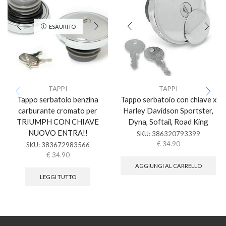
ESAURITO
TAPPI
TAPPI
Tappo serbatoio benzina
Tappo serbatoio con chiave x
carburante cromato per
Harley Davidson Sportster,
TRIUMPH CON CHIAVE
Dyna, Softail, Road King
NUOVO ENTRA!!
SKU:
386320793399
€
34.90
SKU:
383672983566
€
34.90
AGGIUNGI AL CARRELLO
LEGGI TUTTO