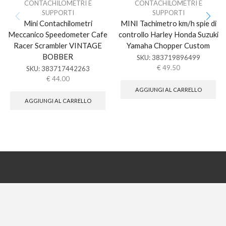
CONTACHILOMETRI E
CONTACHILOMETRI E
SUPPORTI
SUPPORTI
Mini Contachilometri
MINI Tachimetro km/h spie di
Meccanico Speedometer Cafe
controllo Harley Honda Suzuki
Racer Scrambler VINTAGE
Yamaha Chopper Custom
BOBBER
SKU:
383719896499
€
49.50
SKU:
383717442263
€
44.00
AGGIUNGI AL CARRELLO
AGGIUNGI AL CARRELLO