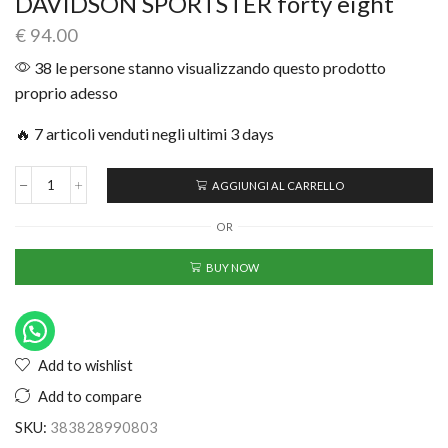
DAVIDSON SPORTSTER forty eight
€
94.00
38 le persone stanno visualizzando questo prodotto
proprio adesso
🔥 7 articoli venduti negli ultimi 3 days
AGGIUNGI AL CARRELLO
OR
BUY NOW
Add to wishlist
Add to compare
SKU:
383828990803