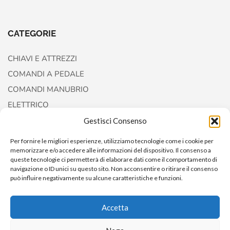
CATEGORIE
CHIAVI E ATTREZZI
COMANDI A PEDALE
COMANDI MANUBRIO
ELETTRICO
FORCELLE E AMMORTIZZATORI
Gestisci Consenso
Per fornire le migliori esperienze, utilizziamo tecnologie come i cookie per
memorizzare e/o accedere alle informazioni del dispositivo. Il consenso a
queste tecnologie ci permetterà di elaborare dati come il comportamento di
navigazione o ID unici su questo sito. Non acconsentire o ritirare il consenso
può influire negativamente su alcune caratteristiche e funzioni.
Accetta