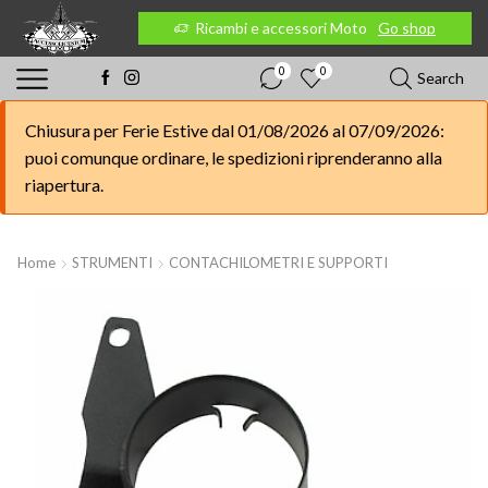
 Moto
Go shop
Ricambi e accessori Moto
Go shop
0
0
Search
Chiusura per Ferie Estive dal 01/08/2026 al 07/09/2026:
puoi comunque ordinare, le spedizioni riprenderanno alla
riapertura.
Home
STRUMENTI
CONTACHILOMETRI E SUPPORTI