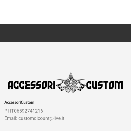
AccessoriCustom
P.I IT06592741216
Email: customdicount@live.it