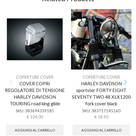
COPERTURE COVER
COPERTURE COVER
COVER COPRI
HARLEY DAVDSON
REGOLATORE DI TENSIONE
sportster FORTY EIGHT
HARLEY DAVIDSON
SEVENTY TWO 48 XLX1200
TOURING road king glide
fork cover black
SKU:
383694339185
SKU:
383717145160
€
104.00
€
58.90
AGGIUNGI AL CARRELLO
AGGIUNGI AL CARRELLO